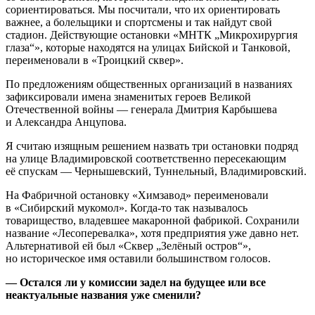
сориентироваться. Мы посчитали, что их ориентировать
важнее, а болельщики и спортсмены и так найдут свой
стадион. Действующие остановки «МНТК „Микрохирургия
глаза“», которые находятся на улицах Бийской и Танковой,
переименовали в «Троицкий сквер».
По предложениям общественных организаций в названиях
зафиксировали имена знаменитых героев Великой
Отечественной войны — генерала Дмитрия Карбышева
и Александра Анцупова.
Я считаю изящным решением назвать три остановки подряд
на улице Владимировской соответственно пересекающим
её спускам — Чернышевский, Туннельный, Владимировский.
На Фабричной остановку «Химзавод» переименовали
в «Сибирский мукомол». Когда-то так называлось
товарищество, владевшее макаронной фабрикой. Сохранили
название «Лесоперевалка», хотя предприятия уже давно нет.
Альтернативой ей был «Сквер „Зелёный остров“»,
но историческое имя оставили большинством голосов.
— Остался ли у комиссии задел на будущее или все
неактуальные названия уже сменили?