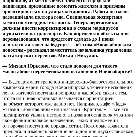
в прошлое, их место займут элементы городской
навигации, призванные помогать жителям и приезжим
ориентироваться на улицах мегаполиса. Работа по смене
названий шла полтора года. Специальная экспертная
комиссия утвердила их список. Теперь перевозчики
должны внести корректировки в схемы маршрутов
и указатели на транспорте. Как определяли объекты для
переименования, что предстоит сделать до 1 июня
и остался ли задел на будущее — об этом «Новосибирским
новостям» рассказал заместитель начальника управления
пассажирских перевозок Михаил Никулин.
— Михаил Юрьевич, что стало поводом для такого
масштабного переименования остановок в Новосибирске?
— В департамент транспорта и дорожно-благоустроительного
комплекса мэрии города Новосибирска в течение нескольких
лет от жителей поступали вопросы и жалобы в связи с тем,
что та или иная остановка называется с ориентацией
на объект, которого уже давно нет. Например, кафе «Лада»,
магазин «Золотая нива» или магазин «Кристалл» — все эти
предприятия ушли в историю, а названия остановок утратили
своё функциональное назначение. Таких предложений
от горожан поступило порядка сотни. Некоторые заявители
предлагали изменить название не одной или двум остановкам,
а подойти к вопросу комплексно по всему городу.