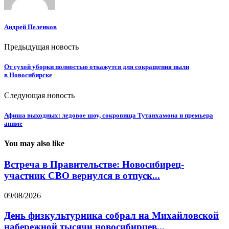
Андрей Пеленков
Предыдущая новость
От сухой уборки полностью откажутся для сокращения пыли
в Новосибирске
Следующая новость
Афиша выходных: ледовое шоу, сокровища Тутанхамона и премьера
аниме
You may also like
Встреча в Правительстве: Новосибирец-
участник СВО вернулся в отпуск...
09/08/2026
День физкультурника собрал на Михайловской
набережной тысячи новосибирцев...