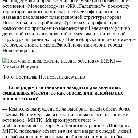
Не поддержали и предложение об изменении наименования
остановки «Молокозавод» на «ЖК „Галактика“», поскольку
территория жилого комплекса не имеет официального
названия как элемент планировочной структуры города.
Посоветовали застройщику обратиться в профильную
комиссию по присвоению наименований элементам улично-
дорожной сети, наименований элементам планировочной
структуры в границах города Новосибирска при департаменте
культуры, спорта и молодёжной политики мэрии города
Новосибирска.
Фото: Ростислав Нетисов, nsknews.info
— Если рядом с остановкой находятся два значимых
социальных объекта, то как определяли, какой из них
приоритетный?
— Комиссия вынуждена была выбирать, какой объект более
значим. Например, такая ситуация сложилась с названиями
остановок «МНТК „Микрохирургия глаза“»
и «Спорткомплекс „Заря“» в Ленинском районе. «Победил»
МНТК, поскольку объект значим для незрячих людей, людей
со слабым зрением, которым необходима помощь, чтобы