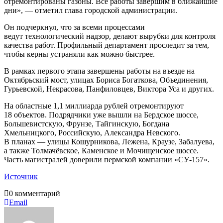
отремонтированы газоны. Все работы завершим в ближайшие
дни», — отметил глава городской администрации.
Он подчеркнул, что за всеми процессами
ведут технологический надзор, делают вырубки для контроля
качества работ. Профильный департамент проследит за тем,
чтобы керны уcтраняли как можно быстрее.
В рамках первого этапа завершены работы на въезде на
Октябрьский мост, улицах Бориса Богаткова, Объединения,
Гурьевской, Некрасова, Панфиловцев, Виктора Уса и других.
На областные 1,1 миллиарда рублей отремонтируют
18 объектов. Подрядчики уже вышли на Бердское шоссе,
Большевистскую, Фрунзе, Тайгинскую, Богдана
Хмельницкого, Российскую, Александра Невского.
В планах — улицы Кошурникова, Лежена, Краузе, Забалуева,
а также Толмачёвское, Каменское и Мочищенское шоссе.
Часть магистралей доверили пермской компании «СУ-157».
Источник
0 комментарий
Email