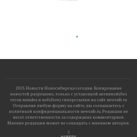
2013. Новости Новосибирска сегодня. Копирование
новостей разрешено, только с установкой активной(без
тегов noindex и nofollow) гиперссылки на сайт newssib.ru
Отправляя любую форму на сайте, вы соглашаетесь с
политикой конфиденциальности newssib.ru. Редакция не
несет ответственности за содержание комментариев.
Мнение редакции может не совпадать с мнением авторов.