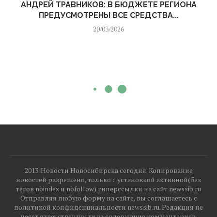
АНДРЕЙ ТРАВНИКОВ: В БЮДЖЕТЕ РЕГИОНА
ПРЕДУСМОТРЕНЫ ВСЕ СРЕДСТВА...
20/03/2026
2013. Новости Новосибирска сегодня. Копирование
новостей разрешено, только с установкой активной(без
тегов noindex и nofollow) гиперссылки на сайт newssib.ru
Отправляя любую форму на сайте, вы соглашаетесь с
политикой конфиденциальности newssib.ru. Редакция не
несет ответственности за содержание комментариев.