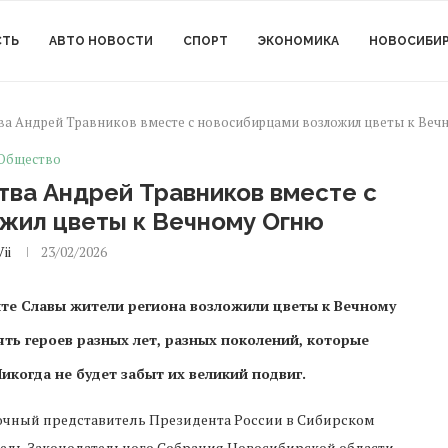
СТЬ
АВТО НОВОСТИ
СПОРТ
ЭКОНОМИКА
НОВОСИБИ
ва Андрей Травников вместе с новосибирцами возложил цветы к Веч
Общество
тва Андрей Травников вместе с
жил цветы к Вечному Огню
Vii
23/02/2026
те Славы жители региона возложили цветы к Вечному
ь героев разных лет, разных поколений, которые
икогда не будет забыт их великий подвиг.
чный представитель Президента России в Сибирском
ель Законодательного Собрания Новосибирской области