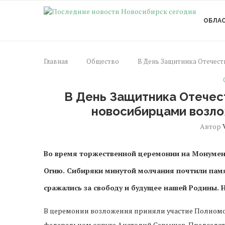
ОБЛА
Главная
Общество
В День Защитника Отечест
В День Защитника Отечес
новосибирцами возло
Автор
Во время торжественной церемонии на Монумен
Огню. Сибиряки минутой молчания почтили памят
сражались за свободу и будущее нашей Родины. Н
В церемонии возложения приняли участие Полномо
федеральном округе Анатолий Серышев, Председат