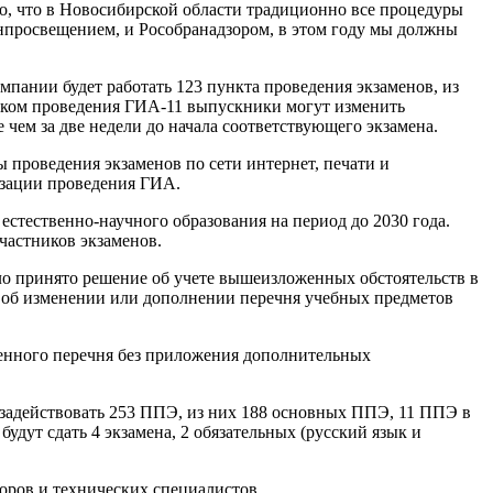
го, что в Новосибирской области традиционно все процедуры
инпросвещением, и Рособранадзором, в этом году мы должны
мпании будет работать 123 пункта проведения экзаменов, из
рядком проведения ГИА-11 выпускники могут изменить
чем за две недели до начала соответствующего экзамена.
 проведения экзаменов по сети интернет, печати и
изации проведения ГИА.
стественно-научного образования на период до 2030 года.
частников экзаменов.
ло принято решение об учете вышеизложенных обстоятельств в
 об изменении или дополнении перечня учебных предметов
ленного перечня без приложения дополнительных
 задействовать 253 ППЭ, из них 188 основных ППЭ, 11 ППЭ в
дут сдать 4 экзамена, 2 обязательных (русский язык и
оров и технических специалистов.