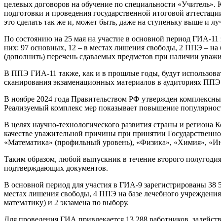
целевых договоров на обучение по специальности «Учитель». К
подготовки и проведения государственной итоговой аттестаци
это сделать так же и, может быть, даже на ступеньку выше и лу
По состоянию на 25 мая на участие в основной период ГИА-11 
них: 97 основных, 12 – в местах лишения свободы, 2 ППЭ – на
(дополнить) перечень сдаваемых предметов при наличии уважи
В ППЭ ГИА-11 также, как и в прошлые годы, будут использова
сканирования экзаменационных материалов в аудиториях ППЭ 
В ноябре 2024 года Правительством РФ утвержден комплексный
Реализуемый комплекс мер показывает повышение популярности
В целях научно-технологического развития страны и региона 
качестве уважительной причины при принятии Государственн
«Математика» (профильный уровень), «Физика», «Химия», «И
Таким образом, любой выпускник в течение второго полугодия
подтверждающих документов.
В основной период для участия в ГИА-9 зарегистрированы 38 
местах лишения свободы, 4 ППЭ на базе лечебного учреждения,
математику) и 2 экзамена по выбору.
Для проведения ГИА привлекается 13 288 работников, задейст