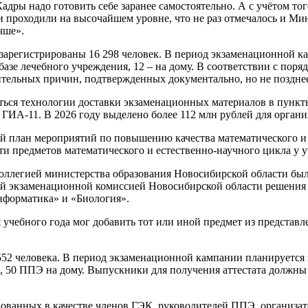
адры надо готовить себе заранее самостоятельно. А с учётом то
и проходили на высочайшем уровне, что не раз отмечалось и М
чше».
зарегистрированы 16 298 человек. В период экзаменационной ка
 базе лечебного учреждения, 12 – на дому. В соответствии с по
тельных причин, подтвержденных документально, но не позднее 
ться технологии доставки экзаменационных материалов в пункты
ГИА-11. В 2026 году выделено более 112 млн рублей для орган
 план мероприятий по повышению качества математического и е
 предметов математического и естественно-научного цикла у у
Коллегией министерства образования Новосибирской области бы
ой экзаменационной комиссией Новосибирской области решения
нформатика» и «Биология».
 учебного года мог добавить тот или иной предмет из представ
552 человека. В период экзаменационной кампании планируется
 50 ППЭ на дому. Выпускники для получения аттестата должны бу
вованных в качестве членов ГЭК, руководителей ППЭ, организат