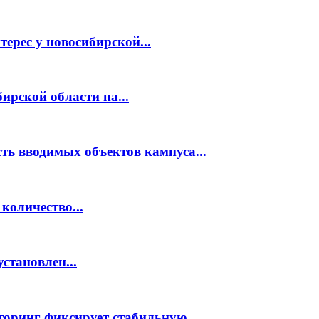
рес у новосибирской...
рской области на...
ть вводимых объектов кампуса...
количество...
становлен...
торинг фиксирует стабильную...