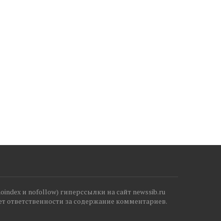
index и nofollow) гиперссылки на сайт newssib.ru
ет ответственности за содержание комментариев.