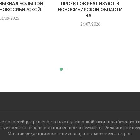
ВЫЗВАЛ БОЛЬШОЙ
ПРОЕКТОВ РЕАЛИЗУЮТ В
 НОВОСИБИРСКОЙ...
НОВОСИБИРСКОЙ ОБЛАСТИ
НА...
02/08/2026
24/07/2026
 новостей разрешено, только с установкой активной(без тегов no
сь с политикой конфиденциальности newssib.ru. Редакция не нес
Мнение редакции может не совпадать с мнением авторов.