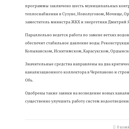
программы заключено шесть муниципальных контр
теплоснабжения в Сузуне, Новолуговом, Мочище, О
заместитель министра ЖКХ и энергетики Дмитрий Я
Параллельно ведется работа по замене ветхих водо
обеспечит стабильное давление воды. Реконструкция
Колыванском, Искитимском, Карасукском, Ордынск
Значительные средства направлены на два критиче
канализационного коллектора в Черепаново и стро
Обь.
Одобрены также заявки на возведение новых канал
существенно улучшить работу систем водоотведени
0 ком