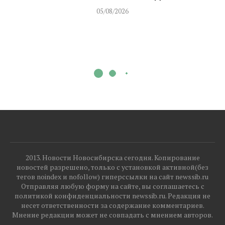
05/08/2026
2013. Новости Новосибирска сегодня. Копирование
новостей разрешено, только с установкой активной(без
тегов noindex и nofollow) гиперссылки на сайт newssib.ru
Отправляя любую форму на сайте, вы соглашаетесь с
политикой конфиденциальности newssib.ru. Редакция не
несет ответственности за содержание комментариев.
Мнение редакции может не совпадать с мнением авторов.